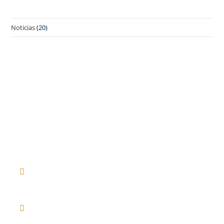
Noticias
(20)
SEDE PRINCIPAL
1 Place Ville Marie, Bureau 2500
Montréal, QC, H3B 1R1, Canada
CONTÁCTENOS
SÍGANOS